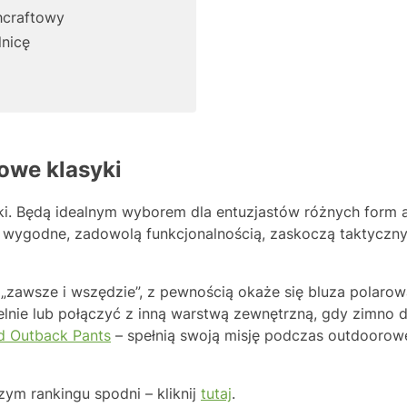
hcraftowy
lnicę
owe klasyki
. Będą idealnym wyborem dla entuzjastów różnych form ak
 wygodne, zadowolą funkcjonalnością, zaskoczą taktycznym
„zawsze i wszędzie”, z pewnością okaże się bluza polaro
lnie lub połączyć z inną warstwą zewnętrzną, gdy zimno d
d Outback Pants
– spełnią swoją misję podczas outdoorowe
ym rankingu spodni – kliknij
tutaj
.