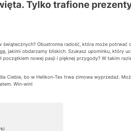
więta. Tylko trafione prezent
 świątecznych? Obustronna radość, która może potrwać o w
gę, jakimi obdarzamy bliskich. Szukasz upominku, który u
ł początkiem nowej pasji i pięknej przygody? W takim razie
 dla Ciebie, bo w Helikon-Tex trwa zimowa wyprzedaż. M
atem. Win-win!
ki