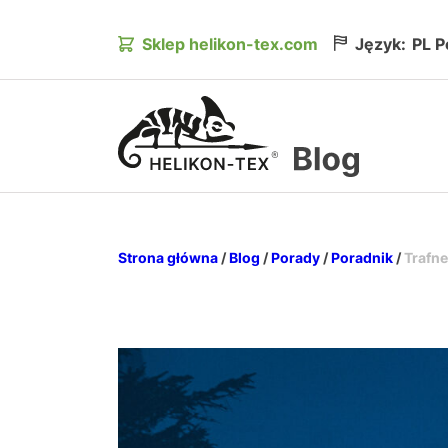
Sklep helikon-tex.com
Język:
PL
P
Główne Logo
Strona główna
/
Blog
/
Porady
/
Poradnik
/
Trafne