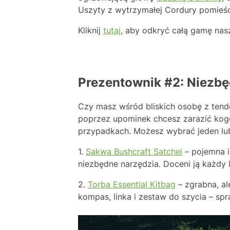
Uszyty z wytrzymałej Cordury pomieści
Kliknij
tutaj
, aby odkryć całą gamę nas
Prezentownik #2: Niezbę
Czy masz wśród bliskich osobę z tend
poprzez upominek chcesz zarazić kogo
przypadkach. Możesz wybrać jeden lub 
1.
Sakwa Bushcraft Satchel
– pojemna i
niezbędne narzędzia. Doceni ją każdy 
2.
Torba Essential Kitbag
– zgrabna, al
kompas, linka i zestaw do szycia – spr