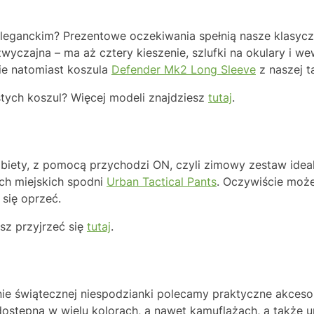
eleganckim? Prezentowe oczekiwania spełnią nasze klasyc
 zwyczajna – ma aż cztery kieszenie, szlufki na okulary i 
ie natomiast koszula
Defender Mk2 Long Sleeve
z naszej ta
astych koszul? Więcej modeli znajdziesz
tutaj
.
biety, z pomocą przychodzi ON, czyli zimowy zestaw idealny.
ch miejskich spodni
Urban Tactical Pants
. Oczywiście może
 się oprzeć.
sz przyjrzeć się
tutaj
.
ie świątecznej niespodzianki polecamy praktyczne akcesor
dostępną w wielu kolorach, a nawet kamuflażach, a także 