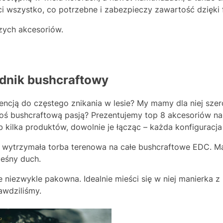
 wszystko, co potrzebne i zabezpieczy zawartość dzięki fo
zych akcesoriów.
dnik bushcraftowy
encją do częstego znikania w lesie? My mamy dla niej sz
ś bushcraftową pasją? Prezentujemy top 8 akcesoriów na
kilka produktów, dowolnie je łącząc – każda konfiguracja 
 wytrzymała torba terenowa na całe bushcraftowe EDC. M
leśny duch.
e niezwykle pakowna. Idealnie mieści się w niej manierka z
awdziliśmy.