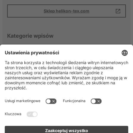
Sklep helikon-tex.com
Kategorie wpisów
Aktualności
Odzież i akcesoria
Ciekawostki
Porady
Regulamin
Polityka prywatności
Nasze social media
Zostań częścią naszej społeczności i dołącz do
naszej #JourneyToPerfection.