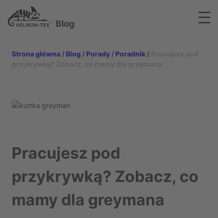
Otwó
Główne Logo
Strona główna
/
Blog
/
Porady
/
Poradnik
/
Pracujesz pod
przykrywką? Zobacz, co mamy dla greymana
Pracujesz pod
przykrywką? Zobacz, co
mamy dla greymana