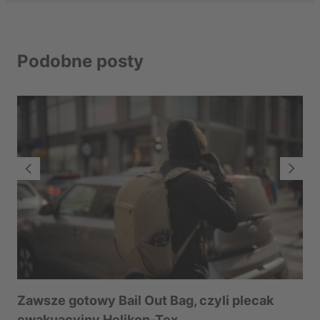
Podobne posty
Odzież warstwowa w praktyce
Zaw
Zawsze gotowy Bail Out Bag, czyli plecak
ewakuacyjny Helikon-Tex